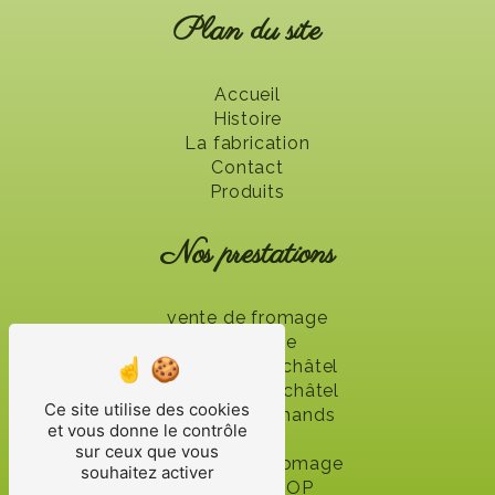
Plan du site
Accueil
Histoire
La fabrication
Contact
Produits
Nos prestations
vente de fromage
fromagerie
fromage Neufchâtel
coeur de Neufchâtel
Ce site utilise des cookies
fromage Normands
et vous donne le contrôle
fromage
sur ceux que vous
fabricant de fromage
souhaitez activer
fromages AOP