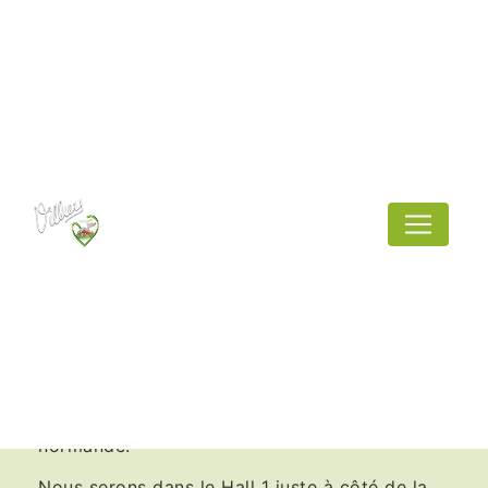
Panneau de gestion des cookies
Salon de l'agriculture
2024
J-3 Retrouvez-nous ce dimanche 24 février au
Salon de l'Agriculture de Paris Porte de
Versailles !
Cette année, la vache normande est à
l'honneur, ça tombe bien, le Neufchâtel est
fabriqué principalement avec du lait de vache
normande.
Nous serons dans le Hall 1 juste à côté de la