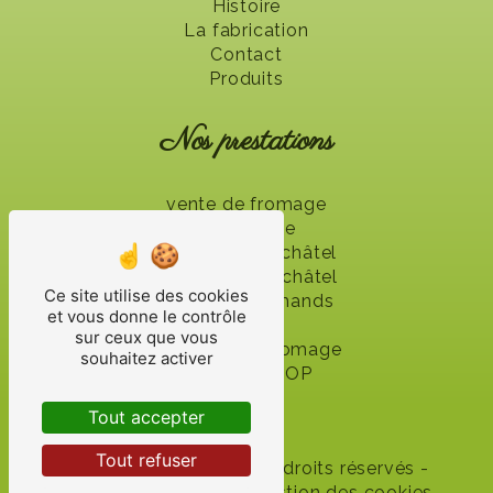
Histoire
La fabrication
Contact
Produits
Nos prestations
vente de fromage
fromagerie
fromage Neufchâtel
coeur de Neufchâtel
Ce site utilise des cookies
fromage Normands
et vous donne le contrôle
fromage
sur ceux que vous
fabricant de fromage
souhaitez activer
fromages AOP
Tout accepter
Tout refuser
©
Vistalid
- 2026 - Tous droits réservés -
Mentions légales
-
Gestion des cookies