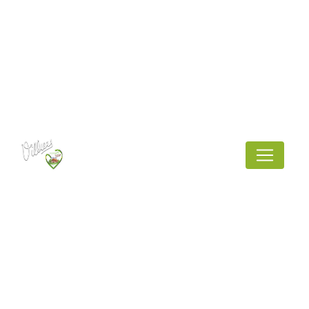
Panneau de gestion des cookies
Le cœur de
Neufchâtel pour la
St Valentin
Cette année encore c'est un gros succès en
cette Saint-Valentin pour notre fromage
Brayon !
C'est sa forme de coeur symbolisant l'Amour
qui nous fait aimer le fromage et les moments
simples d'un repas en Amoureux.